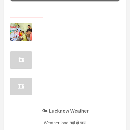
Random Posts
Free Ayurvedic Health Camp Patanjali
Chikitsalaya Lucknow: लखनऊ में निःशुल्क
आयुर्वेदिक चिकित्सा शिविर
टाटा प्रोजेक्ट्स को मिला ₹670 करोड़ का कॉन्ट्रैक्ट
UP में बनेगी एकीकृत युवा नीति
🌤️ Lucknow Weather
Weather load नहीं हो पाया