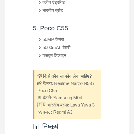
क्लीन एंड्रॉयड
भारतीय ब्रांड
5. Poco C55
50MP कैमरा
5000mAh बैटरी
मजबूत डिजाइन
💡 किसे कौन सा फोन लेना चाहिए?
📸 कैमरा: Realme Narzo N53 /
Poco C55
🔋 बैटरी: Samsung M04
🇮🇳 भारतीय ब्रांड: Lava Yuva 3
💰 बजट: Redmi A3
📊 निष्कर्ष