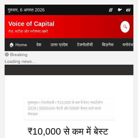
गुरुवार, 6 अगस्त 2026
📘
🐦
📸
Voice of Capital
🔍
तेज़, सटीक और भरोसेमंद खबरें
🏠 Home
देश
उत्तर प्रदेश
टेक्नोलॉजी
बिज़नेस
मनोरंजन
🔴 Breaking
Loading news...
मुख्यपृष्ठ
टेक्नॉलजी
₹10,000 से कम में बेस्ट स्मार्टफोन
2026 | 5000mAh बैटरी और 50MP कैमरा वाले सस्ते
मोबाइल
₹10,000 से कम में बेस्ट