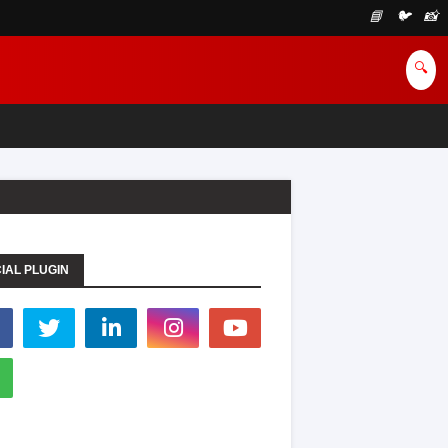
📘
🐦
📸
🔍
IAL PLUGIN