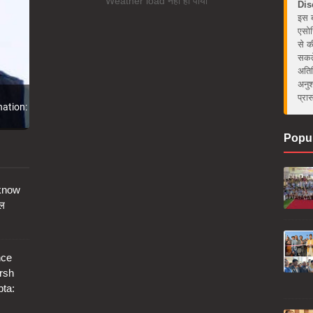
Weather load नहीं हो पाया
Dis
इस ब
एसोस
से क
सकते
अतिर
अनुश
प्रा
nation:
Popul
cknow
नल
nce
rsh
ta: