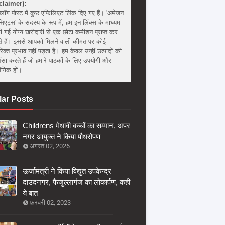
claimer):
्लॉग पोस्ट में कुछ एफिलिएट लिंक दिए गए हैं। 'अमेजन
िएट्स' के सदस्य के रूप में, हम इन लिंक्स के माध्यम
ी गई योग्य खरीदारी से एक छोटा कमीशन प्राप्त कर
 हैं। इससे आपको मिलने वाली कीमत पर कोई
िक्त प्रभाव नहीं पड़ता है। हम केवल उन्हीं उत्पादों की
ंसा करते हैं जो हमारे पाठकों के लिए उपयोगी और
संगिक हों।
ar Posts
Childrens मेधावी बच्चों का सम्मान, अपर
नगर आयुक्त ने किया पौधरोपण
अगस्त 02, 2026
ऊर्जामंत्री ने किया विद्युत उपकेन्द्र
दाउदनगर, फैजुल्लागंज का लोकार्पण, कही
ये बात
फ़रवरी 02, 2023