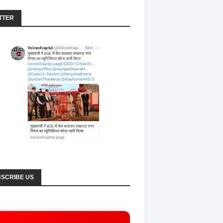
TTER
SCRIBE US