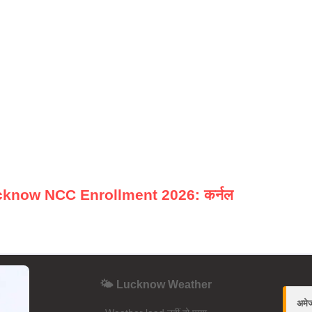
ucknow NCC Enrollment 2026: कर्नल
🌤️ Lucknow Weather
अमे