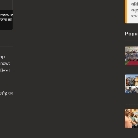
अतिर
अनुश
ressway
प्रा
ोजना का
Popul
amp
know:
कित्सा
करोड़ का