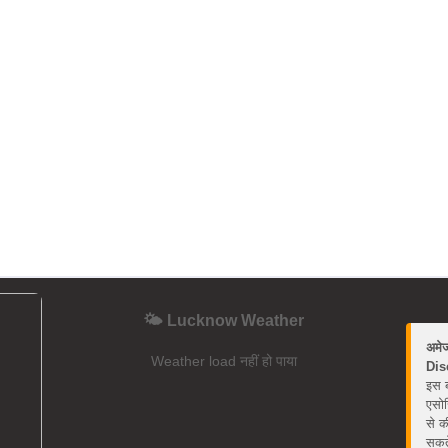
🌤️ Lucknow Weather
अमे
Weather load नहीं हो पाया
Dis
इस ब
एसोस
से क
सकते