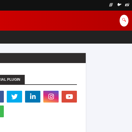
📘
🐦
📸
🔍
IAL PLUGIN