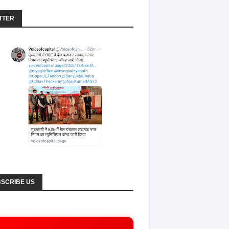
TTER
SCRIBE US