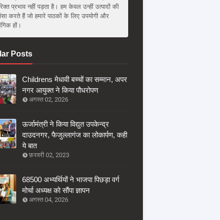
िक्त प्रभाव नहीं पड़ता है। हम केवल उन्हीं उत्पादों की
ंसा करते हैं जो हमारे पाठकों के लिए उपयोगी और
संगिक हों।
ar Posts
Childrens मेधावी बच्चों का सम्मान, अपर
नगर आयुक्त ने किया पौधरोपण
अगस्त 02, 2026
ऊर्जामंत्री ने किया विद्युत उपकेन्द्र
दाउदनगर, फैजुल्लागंज का लोकार्पण, कही
ये बात
फ़रवरी 02, 2023
68500 अभ्यर्थियों ने भाजपा पिछड़ा वर्ग
मोर्चा अध्यक्ष को सौंपा ज्ञापन
अगस्त 04, 2026