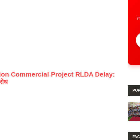
त
ion Commercial Project RLDA Delay:
रोध
POP
FA