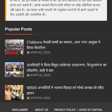
के रूप में, हम इन लिंक्स के माध्यम से की गई योग्य खरीदारी से एक छोटा कमीशन
प्राप्त कर सकते हैं। इससे आपको मिलने वाली कीमत पर कोई अतिरिक्त प्रभाव
नहीं पड़ता है। हम केवल उन्हीं उत्पादों की अनुशंसा करते हैं जो हमारे पाठकों के
लिए उपयोगी और प्रासंगिक हों।
Popular Posts
Childrens मेधावी बच्चों का सम्मान, अपर नगर आयुक्त ने
किया पौधरोपण
अगस्त 02, 2026
ऊर्जामंत्री ने किया विद्युत उपकेन्द्र दाउदनगर, फैजुल्लागंज का
लोकार्पण, कही ये बात
फ़रवरी 02, 2023
68500 अभ्यर्थियों ने भाजपा पिछड़ा वर्ग मोर्चा अध्यक्ष को सौंपा
ज्ञापन
अगस्त 04, 2026
DISCLAIMER
ABOUT US
PRIVACY POLICY – VOICE OF CAPITAL