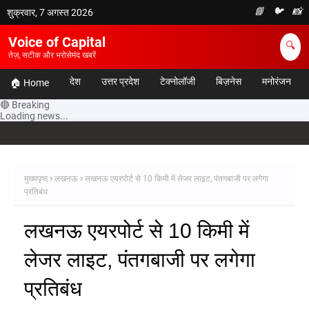
📘
🐦
📸
शुक्रवार, 7 अगस्त 2026
Voice of Capital
🔍
तेज़, सटीक और भरोसेमंद खबरें
देश
उत्तर प्रदेश
टेक्नोलॉजी
बिज़नेस
मनोरंजन
🏠 Home
🔴 Breaking
Loading news...
मुख्यपृष्ठ
लखनऊ
लखनऊ एयरपोर्ट से 10 किमी में लेजर लाइट, पंतगबाजी पर लगेगा
प्रतिबंध
लखनऊ एयरपोर्ट से 10 किमी में
लेजर लाइट, पंतगबाजी पर लगेगा
प्रतिबंध