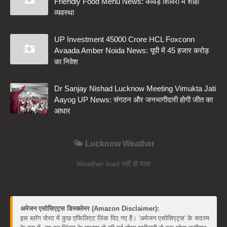
Friendly Food Menu News: कांवड़ शिविरों में शाही
व्यवस्था
UP Investment 45000 Crore HCL Foxconn
Avaada Amber Noida News: यूपी में 45 हजार करोड़
का निवेश
Dr Sanjay Nishad Lucknow Meeting Vimukta Jati
Aayog UP News: संगठन और जनभागीदारी होगी जीत का
आधार
🌤️ Lucknow Weather
Weather load नहीं हो पाया
अमेजन एसोसिएट्स डिस्क्लेमर (Amazon Disclaimer):
इस ब्लॉग पोस्ट में कुछ एफिलिएट लिंक दिए गए हैं। 'अमेजन एसोसिएट्स' के सदस्य