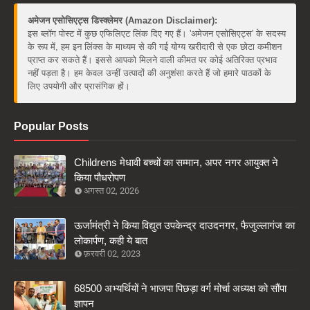
अमेजन एसोसिएट्स डिस्क्लेमर (Amazon Disclaimer):
इस ब्लॉग पोस्ट में कुछ एफिलिएट लिंक दिए गए हैं। 'अमेजन एसोसिएट्स' के सदस्य
के रूप में, हम इन लिंक्स के माध्यम से की गई योग्य खरीदारी से एक छोटा कमीशन
प्राप्त कर सकते हैं। इससे आपको मिलने वाली कीमत पर कोई अतिरिक्त प्रभाव
नहीं पड़ता है। हम केवल उन्हीं उत्पादों की अनुशंसा करते हैं जो हमारे पाठकों के
लिए उपयोगी और प्रासंगिक हों।
Popular Posts
Childrens मेधावी बच्चों का सम्मान, अपर नगर आयुक्त ने
किया पौधरोपण
अगस्त 02, 2026
ऊर्जामंत्री ने किया विद्युत उपकेन्द्र दाउदनगर, फैजुल्लागंज का
लोकार्पण, कही ये बात
फ़रवरी 02, 2023
68500 अभ्यर्थियों ने भाजपा पिछड़ा वर्ग मोर्चा अध्यक्ष को सौंपा
ज्ञापन