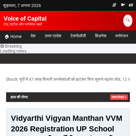
📘
🐦
📸
शुक्रवार, 7 अगस्त 2026
Voice of Capital
🔍
तेज़, सटीक और भरोसेमंद खबरें
देश
उत्तर प्रदेश
टेक्नोलॉजी
बिज़नेस
मनोरंजन
🏠 Home
🔴 Breaking
Loading news...
: यूपी में 47 लाख बिजली उपभोक्ताओं को झटका! बिना सूचना बढ़ाया लोड, 12 लाख गरीबों की
हाल की पोस्ट
ज़्यादा दिखाएं
Vidyarthi Vigyan Manthan VVM
2026 Registration UP School