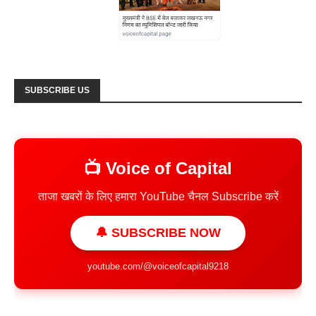
SUBSCRIBE US
📺 Voice of Capital
ताजा खबरों के लिए हमारा YouTube चैनल Subscribe करें
🔔 SUBSCRIBE NOW
youtube.com/@voiceofcapital9218