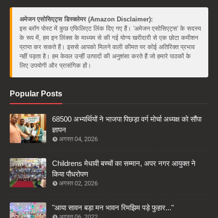
अमेजन एसोसिएट्स डिस्क्लेमर (Amazon Disclaimer):
इस ब्लॉग पोस्ट में कुछ एफिलिएट लिंक दिए गए हैं। 'अमेजन एसोसिएट्स' के सदस्य
के रूप में, हम इन लिंक्स के माध्यम से की गई योग्य खरीदारी से एक छोटा कमीशन
प्राप्त कर सकते हैं। इससे आपको मिलने वाली कीमत पर कोई अतिरिक्त प्रभाव
नहीं पड़ता है। हम केवल उन्हीं उत्पादों की अनुशंसा करते हैं जो हमारे पाठकों के
लिए उपयोगी और प्रासंगिक हों।
Popular Posts
68500 अभ्यर्थियों ने भाजपा पिछड़ा वर्ग मोर्चा अध्यक्ष को सौंपा
ज्ञापन
अगस्त 04, 2026
Childrens मेधावी बच्चों का सम्मान, अपर नगर आयुक्त ने
किया पौधरोपण
अगस्त 02, 2026
"आया सावन बड़ा मन भावन रिमझिम पड़े फुहार..."
अगस्त 06, 2022