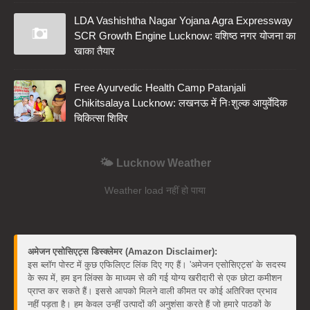
LDA Vashishtha Nagar Yojana Agra Expressway
SCR Growth Engine Lucknow: वशिष्ठ नगर योजना का
खाका तैयार
Free Ayurvedic Health Camp Patanjali
Chikitsalaya Lucknow: लखनऊ में निःशुल्क आयुर्वेदिक
चिकित्सा शिविर
🌤️ Lucknow Weather
Weather load नहीं हो पाया
अमेजन एसोसिएट्स डिस्क्लेमर (Amazon Disclaimer):
इस ब्लॉग पोस्ट में कुछ एफिलिएट लिंक दिए गए हैं। 'अमेजन एसोसिएट्स' के सदस्य
के रूप में, हम इन लिंक्स के माध्यम से की गई योग्य खरीदारी से एक छोटा कमीशन
प्राप्त कर सकते हैं। इससे आपको मिलने वाली कीमत पर कोई अतिरिक्त प्रभाव
नहीं पड़ता है। हम केवल उन्हीं उत्पादों की अनुशंसा करते हैं जो हमारे पाठकों के