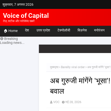
शुक्रवार, 7 अगस्त 2026
Voice of Capital
तेज़, सटीक और भरोसेमंद खबरें
देश
उत्तर प्रदेश
टेक्नोलॉजी
बिज़नेस
मनोरंजन
🏠 Home
🔴 Breaking
Loading news...
मुख्यपृष्ठ
Bareilly viral order
अब गुरुजी मांगेंगे 'भू
अब गुरुजी मांगेंगे 'भूस
बवाल
VOC
मई 28, 2026