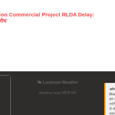
ion Commercial Project RLDA Delay:
रोध
🌤️ Lucknow Weather
अमे
Weather load नहीं हो पाया
Dis
इस ब
एसोस
से क
सकते