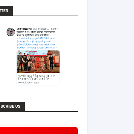
TTER
SCRIBE US