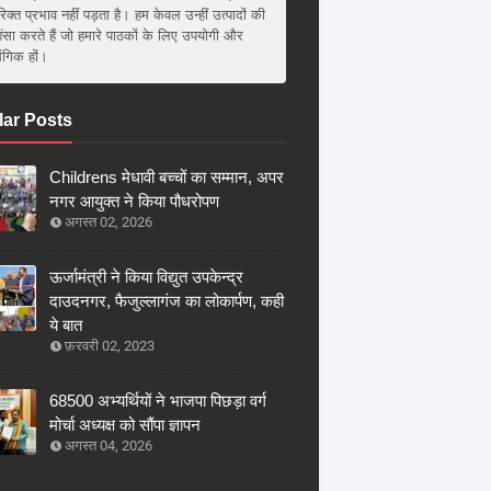
िक्त प्रभाव नहीं पड़ता है। हम केवल उन्हीं उत्पादों की
ंसा करते हैं जो हमारे पाठकों के लिए उपयोगी और
संगिक हों।
ar Posts
Childrens मेधावी बच्चों का सम्मान, अपर
नगर आयुक्त ने किया पौधरोपण
अगस्त 02, 2026
ऊर्जामंत्री ने किया विद्युत उपकेन्द्र
दाउदनगर, फैजुल्लागंज का लोकार्पण, कही
ये बात
फ़रवरी 02, 2023
68500 अभ्यर्थियों ने भाजपा पिछड़ा वर्ग
मोर्चा अध्यक्ष को सौंपा ज्ञापन
अगस्त 04, 2026