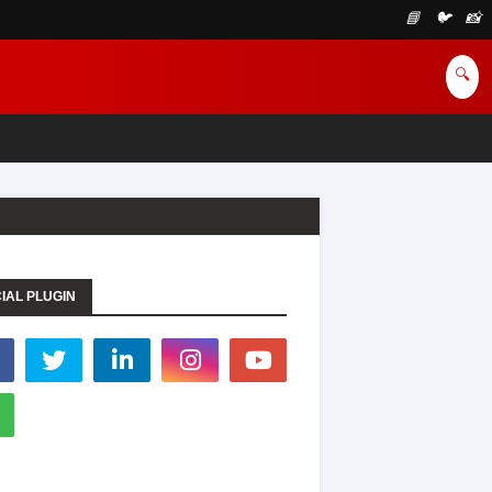
📘
🐦
📸
🔍
IAL PLUGIN