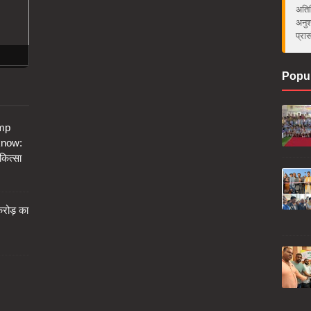
अतिर
अनुश
प्रा
Popul
amp
know:
कित्सा
करोड़ का