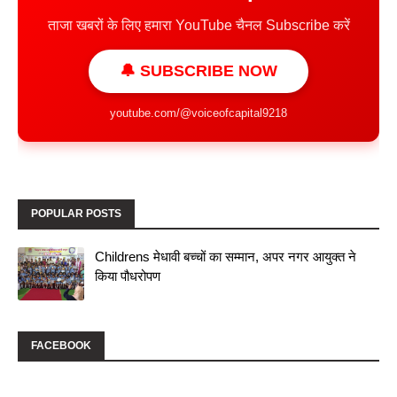
ताजा खबरों के लिए हमारा YouTube चैनल Subscribe करें
🔔 SUBSCRIBE NOW
youtube.com/@voiceofcapital9218
POPULAR POSTS
Childrens मेधावी बच्चों का सम्मान, अपर नगर आयुक्त ने
किया पौधरोपण
FACEBOOK