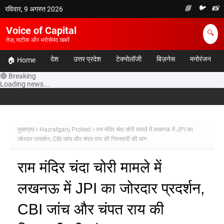
📘
🐦
📸
रविवार, 9 अगस्त 2026
Voice of Capital
🔍
तेज़, सटीक और भरोसेमंद खबरें
देश
उत्तर प्रदेश
टेक्नोलॉजी
बिज़नेस
मनोरंजन
🏠 Home
🔴 Breaking
Loading news...
मुख्यपृष्ठ
Hazratganj Protest
राम मंदिर चंदा चोरी मामले में लखनऊ में JPI का
जोरदार प्रदर्शन, CBI जांच और चंपत राय की गिरफ्तारी की मांग
राम मंदिर चंदा चोरी मामले में
लखनऊ में JPI का जोरदार प्रदर्शन,
CBI जांच और चंपत राय की