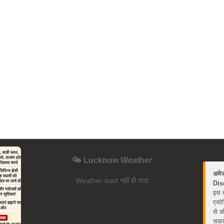
🌤️ Lucknow Weather
अमे
Weather load नहीं हो पाया
Dis
इस ब
एसोस
से क
सकते