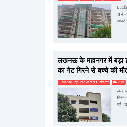
Luckn
से 4 
अपार्ट
लखनऊ के महानगर में बड़ा 
का गेट गिरने से बच्चे की मौ
Bachpan Day Care Center Lucknow
VOC
लखनऊ म
गिरने
मई 2