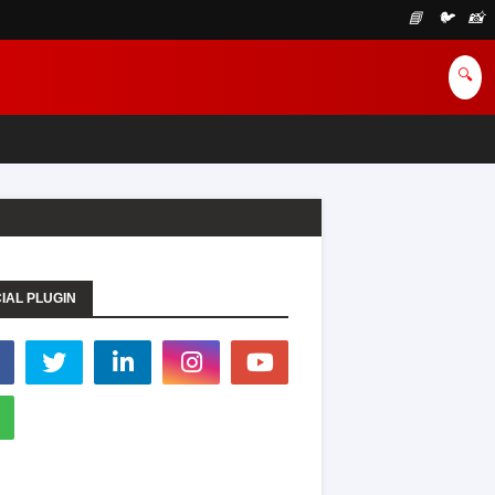
📘
🐦
📸
🔍
IAL PLUGIN