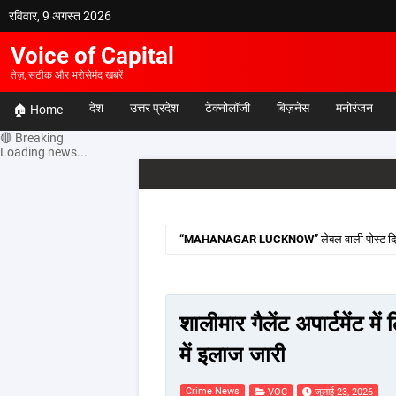
रविवार, 9 अगस्त 2026
Voice of Capital
तेज़, सटीक और भरोसेमंद खबरें
देश
उत्तर प्रदेश
टेक्नोलॉजी
बिज़नेस
मनोरंजन
🏠 Home
🔴 Breaking
Loading news...
MAHANAGAR LUCKNOW
लेबल वाली पोस्ट दि
शालीमार गैलेंट अपार्टमेंट 
में इलाज जारी
Crime News
VOC
जुलाई 23, 2026