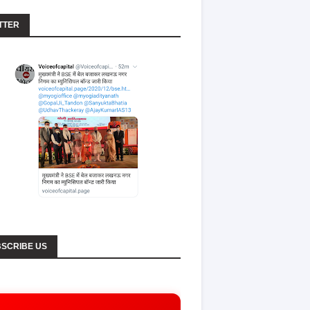
TTER
SCRIBE US