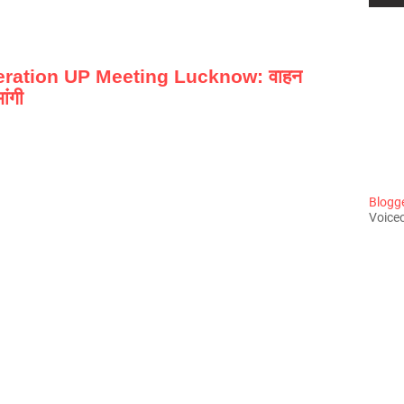
deration UP Meeting Lucknow: वाहन
ांगी
Blogger
Voiceo