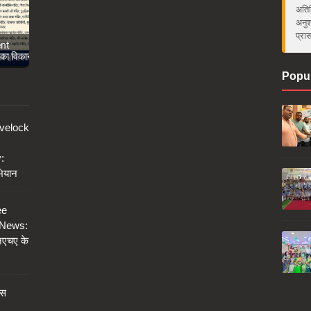
अतिर
अनुश
प्रा
nt
 का विकास
Popul
velock
:
भियान
ee
 News:
एनएचए के
ेस