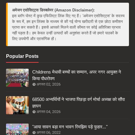
अमेजन एसोसिएट्स डिस्क्लेमर (Amazon Disclaimer):
इस ब्लॉग पोस्ट में कुछ एफिलिएट लिंक दिए गए हैं। 'अमेजन एसोसिएट्स' के सदस्य
के रूप में, हम इन लिंक्स के माध्यम से की गई योग्य खरीदारी से एक छोटा कमीशन
प्राप्त कर सकते हैं। इससे आपको मिलने वाली कीमत पर कोई अतिरिक्त प्रभाव
नहीं पड़ता है। हम केवल उन्हीं उत्पादों की अनुशंसा करते हैं जो हमारे पाठकों के
लिए उपयोगी और प्रासंगिक हों।
Popular Posts
Childrens मेधावी बच्चों का सम्मान, अपर नगर आयुक्त ने
किया पौधरोपण
अगस्त 02, 2026
68500 अभ्यर्थियों ने भाजपा पिछड़ा वर्ग मोर्चा अध्यक्ष को सौंपा
ज्ञापन
अगस्त 04, 2026
"आया सावन बड़ा मन भावन रिमझिम पड़े फुहार..."
अगस्त 06, 2022