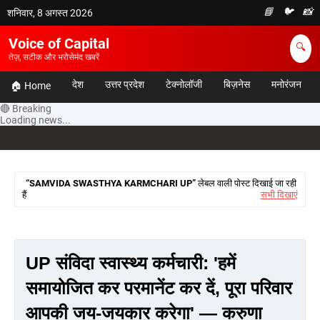
📘
🐦
📸
शनिवार, 8 अगस्त 2026
Voice of Capital
🔍
तेज़, सटीक और भरोसेमंद खबरें
देश
उत्तर प्रदेश
टेक्नोलॉजी
बिज़नेस
मनोरंजन
🏠 Home
🔴 Breaking
Loading news...
SAMVIDA SWASTHYA KARMCHARI UP
लेबल वाली पोस्ट दिखाई जा रही
हैं
सभी दिखाएं
UP संविदा स्वास्थ्य कर्मचारी: 'हमें
समायोजित कर परमानेंट कर दें, पूरा परिवार
आपकी जय-जयकार करेगा' — करुणा