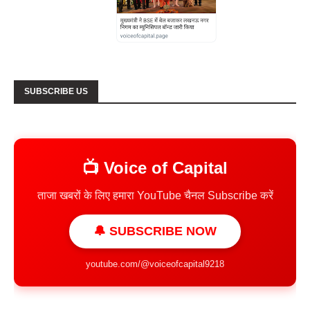
SUBSCRIBE US
📺 Voice of Capital
ताजा खबरों के लिए हमारा YouTube चैनल Subscribe करें
🔔 SUBSCRIBE NOW
youtube.com/@voiceofcapital9218