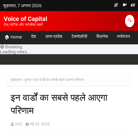
📘
🐦
📸
शुक्रवार, 7 अगस्त 2026
Voice of Capital
🔍
तेज़, सटीक और भरोसेमंद खबरें
देश
उत्तर प्रदेश
टेक्नोलॉजी
बिज़नेस
मनोरंजन
🏠 Home
🔴 Breaking
Loading news...
मुख्यपृष्ठ
चुनाव
इन वार्डों का सबसे पहले आएगा परिणाम
इन वार्डों का सबसे पहले आएगा
परिणाम
VOC
मई 09, 2023