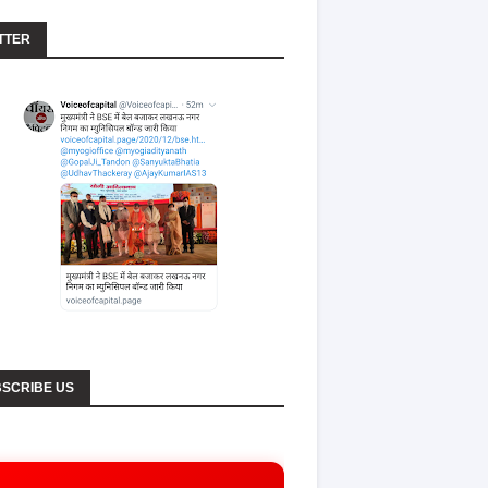
TTER
SCRIBE US