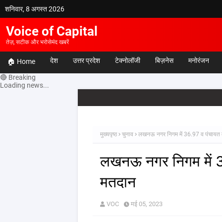
शनिवार, 8 अगस्त 2026
Voice of Capital
तेज़, सटीक और भरोसेमंद खबरें
देश
उत्तर प्रदेश
टेक्नोलॉजी
बिज़नेस
मनोरंजन
🏠 Home
🔴 Breaking
Loading news...
मुख्यपृष्ठ
चुनाव
लखनऊ नगर निगम में 36.97 व पंचायत म
लखनऊ नगर निगम में 3
मतदान
VOC
मई 05, 2023