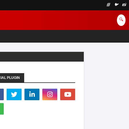
📘
🐦
📸
🔍
IAL PLUGIN