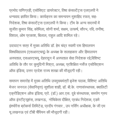
प्रमोद पाणिग्रही, एसोसिएट डायरेक्टर, तिषा कंसल्टेंट्स एलएलपी ने
धन्यवाद ज्ञापित किया। कार्यक्रम का समन्वयन मुशाहिद रफत, सह-
निदेशक, तिषा कंसल्टेंट्स एलएलपी ने किया। टीम के अन्य सदस्यों में
सुजीत कुमार सिंह, कोमिला, सोनी शर्मा, सक्षम, उत्कर्ष, सौरभ, रवि, तनीषा,
विशाल, ओम प्रकाश, बिलाल, राहुल आदि शामिल रहे।
उदघाटन सत्र में मुख्य अतिथि डॉ. हेम चंद्र स्वामी राम हिमालयन
विश्वविद्यालय (एसआरएचयू) के अध्यक्ष के सलाहकार और हिमालयन
अस्पताल, एसआरएचयू, देहरादून में अस्पताल सेवा निदेशक रहे,विशिष्ट
अतिथि के तौर पर कुमुदिनी मिश्रा, अध्यक्ष, प्रशिक्षित नर्सेज एसोसिएशन
ऑफ इंडिया, उत्तर प्रदेश राज्य शाखा की मौजूदगी रही।
समापन समारोह में मुख्य अतिथि उपमुख्यमंत्री बृजेश पाठक, विशिष्ट अतिथि
मेजर जनरल (सेवानिवृत्त) सुशीला शाही, डॉ. बी.के. राणासंस्थापक, क्वालिटी
एक्रीडिएशन ऑफ इंडिया, प्रो. (डॉ.) आर.एस. दुबे संस्थापक, समर्पण ग्रुप
ऑफ इंस्टीट्यूशंस, लखनऊ, नोचिकेता दीक्षित, प्रबंध निदेशक, एडमे
इंश्योरेंस ब्रोकर्स लिमिटेड, प्रदीप गंगवार , उप नर्सिंग अधीक्षक, के जी एम
यू लखनऊ एवं टीबी चैंपियन की मौजूदगी रही।