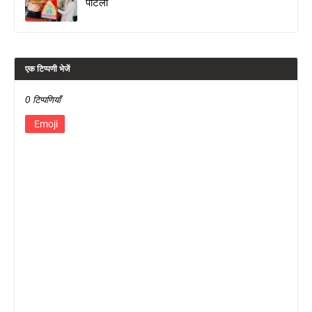
पोटली
एक टिप्पणी भेजें
0 टिप्पणियाँ
Emoji