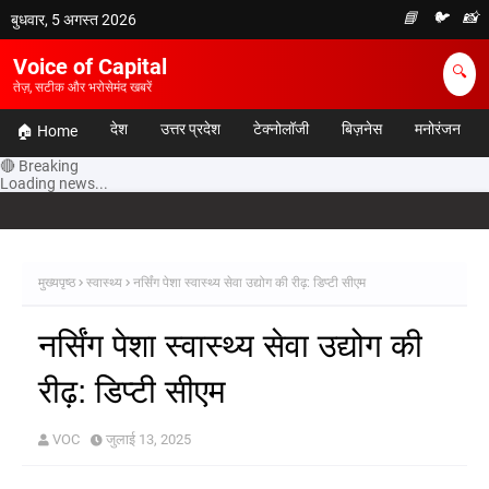
📘
🐦
📸
बुधवार, 5 अगस्त 2026
Voice of Capital
🔍
तेज़, सटीक और भरोसेमंद खबरें
देश
उत्तर प्रदेश
टेक्नोलॉजी
बिज़नेस
मनोरंजन
🏠 Home
🔴 Breaking
Loading news...
मुख्यपृष्ठ
स्वास्थ्य
नर्सिंग पेशा स्वास्थ्य सेवा उद्योग की रीढ़: डिप्टी सीएम
नर्सिंग पेशा स्वास्थ्य सेवा उद्योग की
रीढ़: डिप्टी सीएम
VOC
जुलाई 13, 2025