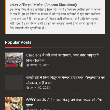
अमेजन एसोसिएट्स डिस्क्लेमर (Amazon Disclaimer):
इस ब्लॉग पोस्ट में कुछ एफिलिएट लिंक दिए गए हैं। 'अमेजन एसोसिएट्स' के सदस्य
के रूप में, हम इन लिंक्स के माध्यम से की गई योग्य खरीदारी से एक छोटा कमीशन
प्राप्त कर सकते हैं। इससे आपको मिलने वाली कीमत पर कोई अतिरिक्त प्रभाव
नहीं पड़ता है। हम केवल उन्हीं उत्पादों की अनुशंसा करते हैं जो हमारे पाठकों के
लिए उपयोगी और प्रासंगिक हों।
Popular Posts
Childrens मेधावी बच्चों का सम्मान, अपर नगर आयुक्त ने
किया पौधरोपण
अगस्त 02, 2026
ऊर्जामंत्री ने किया विद्युत उपकेन्द्र दाउदनगर, फैजुल्लागंज का
लोकार्पण, कही ये बात
फ़रवरी 02, 2023
68500 अभ्यर्थियों ने भाजपा पिछड़ा वर्ग मोर्चा अध्यक्ष को सौंपा
ज्ञापन
अगस्त 04, 2026