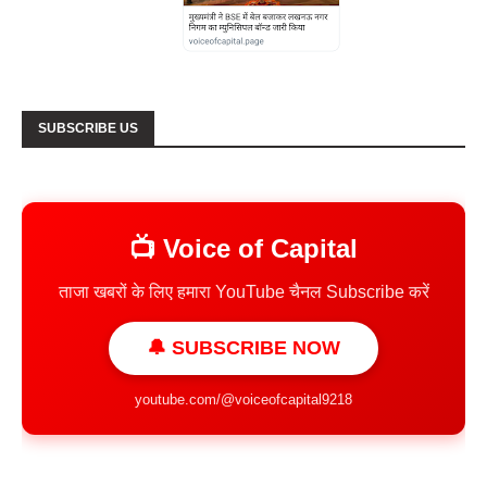
SUBSCRIBE US
📺 Voice of Capital
ताजा खबरों के लिए हमारा YouTube चैनल Subscribe करें
🔔 SUBSCRIBE NOW
youtube.com/@voiceofcapital9218