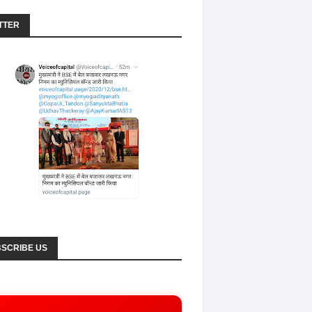
TTER
SCRIBE US