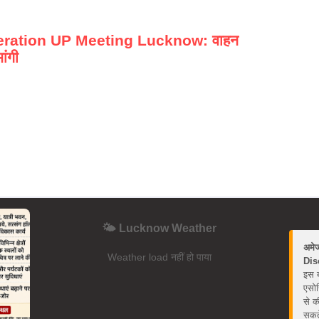
deration UP Meeting Lucknow: वाहन
ांगी
🌤️ Lucknow Weather
अमे
Weather load नहीं हो पाया
Dis
इस ब
एसोस
से क
सकते