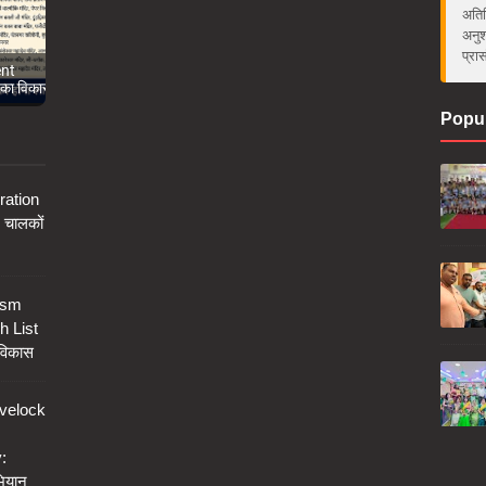
अतिर
अनुश
ecial
प्रा
ैवलक रोड
Popul
ration
चालकों
ism
h List
विकास
velock
:
भियान