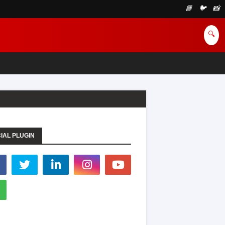
📘
🐦
📸
🔍
IAL PLUGIN