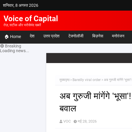
शनिवार, 8 अगस्त 2026
Voice of Capital
तेज़, सटीक और भरोसेमंद खबरें
देश
उत्तर प्रदेश
टेक्नोलॉजी
बिज़नेस
मनोरंजन
🏠 Home
🔴 Breaking
Loading news...
मुख्यपृष्ठ
Bareilly viral order
अब गुरुजी मांगेंगे 'भू
अब गुरुजी मांगेंगे 'भूस
बवाल
VOC
मई 28, 2026