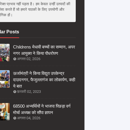
िक्त प्रभाव नहीं पड़ता है। हम केवल उन्हीं उत्पादों की
ंसा करते हैं जो हमारे पाठकों के लिए उपयोगी और
संगिक हों।
ar Posts
Childrens मेधावी बच्चों का सम्मान, अपर
नगर आयुक्त ने किया पौधरोपण
अगस्त 02, 2026
ऊर्जामंत्री ने किया विद्युत उपकेन्द्र
दाउदनगर, फैजुल्लागंज का लोकार्पण, कही
ये बात
फ़रवरी 02, 2023
68500 अभ्यर्थियों ने भाजपा पिछड़ा वर्ग
मोर्चा अध्यक्ष को सौंपा ज्ञापन
अगस्त 04, 2026