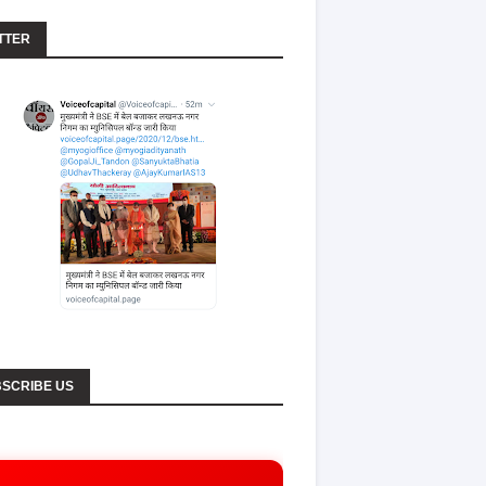
TTER
SCRIBE US