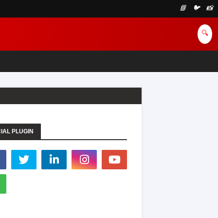
📘
🐦
📸
🔍
IAL PLUGIN