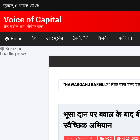
गुरुवार, 6 अगस्त 2026
Voice of Capital
तेज़, सटीक और भरोसेमंद खबरें
देश
उत्तर प्रदेश
टेक्नोलॉजी
बिज़नेस
मनोरंजन
🏠 Home
🔴 Breaking
Loading news...
NAWABGANJ BAREILLY
लेबल वाली पोस्ट दिखा
भूसा दान पर बवाल के बाद 
स्वैच्छिक अभियान
Bareilly Viral Order
VOC
मई 28, 2026