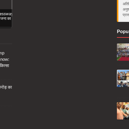
अतिर
अनुश
ressway
प्रा
ोजना का
Popul
amp
know:
कित्सा
करोड़ का