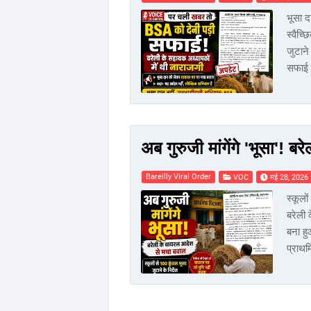
भूसा द
स्वैच्
जुटाने
सफाई 
अब गुरुजी मांगेंगे 'भूसा'!
Bareilly Viral Order
VOC
मई 28, 2026
स्कूलो
बरेली 
बना हु
प्राथ