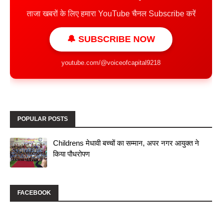
ताजा खबरों के लिए हमारा YouTube चैनल Subscribe करें
🔔 SUBSCRIBE NOW
youtube.com/@voiceofcapital9218
POPULAR POSTS
Childrens मेधावी बच्चों का सम्मान, अपर नगर आयुक्त ने
किया पौधरोपण
FACEBOOK