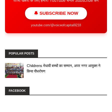
ताजा खबरों के लिए हमारा YouTube चैनल Subscribe करें
🔔 SUBSCRIBE NOW
youtube.com/@voiceofcapital9218
POPULAR POSTS
Childrens मेधावी बच्चों का सम्मान, अपर नगर आयुक्त ने
किया पौधरोपण
FACEBOOK