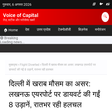
📘
🐦
📸
गुरुवार, 6 अगस्त 2026
Voice of Capital
🔍
तेज़, सटीक और भरोसेमंद खबरें
देश
उत्तर प्रदेश
टेक्नोलॉजी
बिज़नेस
मनोरंजन
🏠 Home
🔴 Breaking
Loading news...
मुख्यपृष्ठ
Flight Diverted
दिल्ली में खराब मौसम का असर: लखनऊ एयरपोर्ट पर
डायवर्ट की गईं 8 उड़ानें, रातभर रही हलचल
दिल्ली में खराब मौसम का असर:
लखनऊ एयरपोर्ट पर डायवर्ट की गईं
8 उड़ानें, रातभर रही हलचल