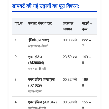
डायवर्ट की गई उड़ानों का पूरा विवरण:
क्र.सं.
फ्लाइट नंबर व रूट
लखनऊ
यात्री +
प्रस्थान
आगमन
क्रू
1
इंडिगो (6E932)
00:08 बजे
222 +
01:52 बज
7
अहमदाबाद–दिल्ली
2
एयर इंडिया
23:59 बजे
143 +
01:42 बज
(AI29004)
8
वाराणसी–दिल्ली
3
एयर इंडिया एक्सप्रेस
00:32 बजे
169 +
02:23 ब
(IX1029)
8
*23 यात्र
पटना–दिल्ली
किया
4
एयर इंडिया (AI1847)
00:59 बजे
155 +
02:06 बज
8
भुवनेश्वर–दिल्ली