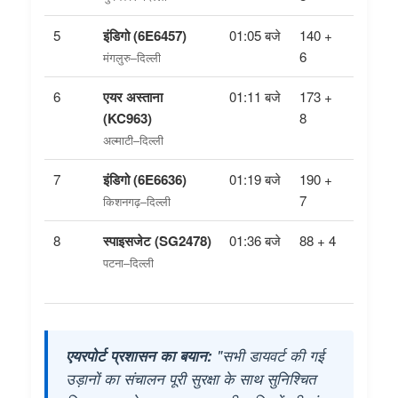
5
इंडिगो (6E6457)
01:05 बजे
140 +
02:32 बज
6
मंगलुरु–दिल्ली
6
एयर अस्ताना
01:11 बजे
173 +
02:49 बज
(KC963)
8
अल्माटी–दिल्ली
7
इंडिगो (6E6636)
01:19 बजे
190 +
03:20 ब
7
किशनगढ़–दिल्ली
*03 यात्
8
स्पाइसजेट (SG2478)
01:36 बजे
88 + 4
उड़ान रद्
पटना–दिल्ली
*ठहरने की
द्वारा की 
एयरपोर्ट प्रशासन का बयान:
"सभी डायवर्ट की गई
उड़ानों का संचालन पूरी सुरक्षा के साथ सुनिश्चित