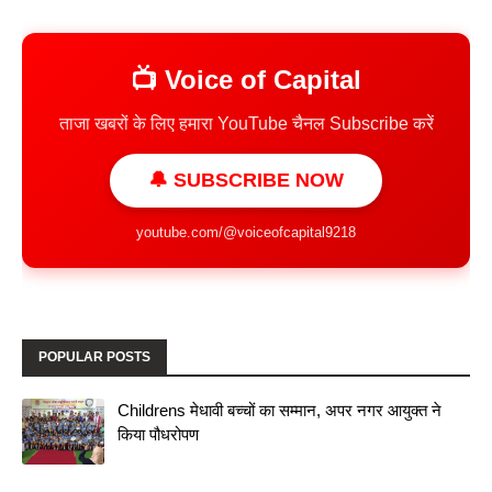
📺 Voice of Capital
ताजा खबरों के लिए हमारा YouTube चैनल Subscribe करें
🔔 SUBSCRIBE NOW
youtube.com/@voiceofcapital9218
POPULAR POSTS
Childrens मेधावी बच्चों का सम्मान, अपर नगर आयुक्त ने
किया पौधरोपण