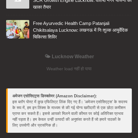
SCR Growth Engine Lucknow: वशिष्ठ नगर योजना का
खाका तैयार
Free Ayurvedic Health Camp Patanjali
Chikitsalaya Lucknow: लखनऊ में निःशुल्क आयुर्वेदिक
चिकित्सा शिविर
🌤️ Lucknow Weather
Weather load नहीं हो पाया
अमेजन एसोसिएट्स डिस्क्लेमर (Amazon Disclaimer):
इस ब्लॉग पोस्ट में कुछ एफिलिएट लिंक दिए गए हैं। 'अमेजन एसोसिएट्स' के सदस्य
के रूप में, हम इन लिंक्स के माध्यम से की गई योग्य खरीदारी से एक छोटा कमीशन
प्राप्त कर सकते हैं। इससे आपको मिलने वाली कीमत पर कोई अतिरिक्त प्रभाव
नहीं पड़ता है। हम केवल उन्हीं उत्पादों की अनुशंसा करते हैं जो हमारे पाठकों के
लिए उपयोगी और प्रासंगिक हों।