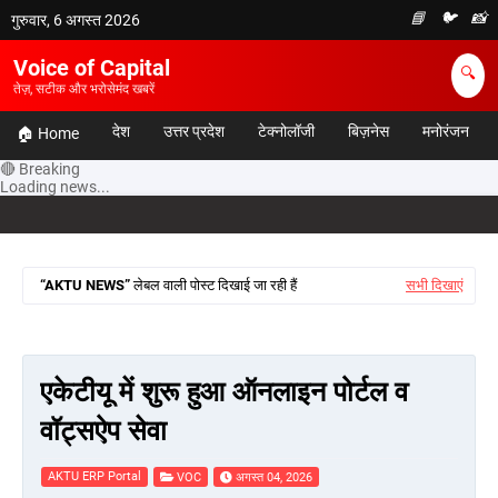
📘
🐦
📸
गुरुवार, 6 अगस्त 2026
Voice of Capital
🔍
तेज़, सटीक और भरोसेमंद खबरें
देश
उत्तर प्रदेश
टेक्नोलॉजी
बिज़नेस
मनोरंजन
🏠 Home
🔴 Breaking
Loading news...
AKTU NEWS
लेबल वाली पोस्ट दिखाई जा रही हैं
सभी दिखाएं
एकेटीयू में शुरू हुआ ऑनलाइन पोर्टल व
वॉट्सऐप सेवा
AKTU ERP Portal
VOC
अगस्त 04, 2026