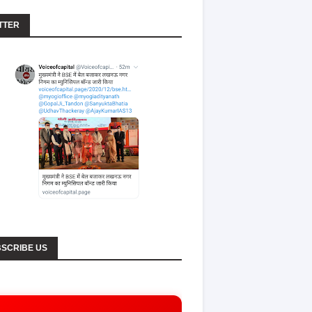
TTER
SCRIBE US