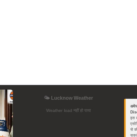
🌤️ Lucknow Weather
अमे
Weather load नहीं हो पाया
Dis
इस ब
एसोस
से क
सकते