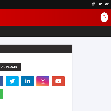
📘
🐦
📸
🔍
IAL PLUGIN