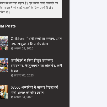
िक्त प्रभाव नहीं पड़ता है। हम केवल उन्हीं उत्पादों की
ंसा करते हैं जो हमारे पाठकों के लिए उपयोगी और
संगिक हों।
ar Posts
Childrens मेधावी बच्चों का सम्मान, अपर
नगर आयुक्त ने किया पौधरोपण
अगस्त 02, 2026
ऊर्जामंत्री ने किया विद्युत उपकेन्द्र
दाउदनगर, फैजुल्लागंज का लोकार्पण, कही
ये बात
फ़रवरी 02, 2023
68500 अभ्यर्थियों ने भाजपा पिछड़ा वर्ग
मोर्चा अध्यक्ष को सौंपा ज्ञापन
अगस्त 04, 2026