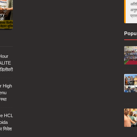
अतिर
अनुश
ery
प्रा
जी
Popul
 Hour
ALITE
 डिलीवरी
r High
enu
वस्था
re HCL
oida
ा निवेश