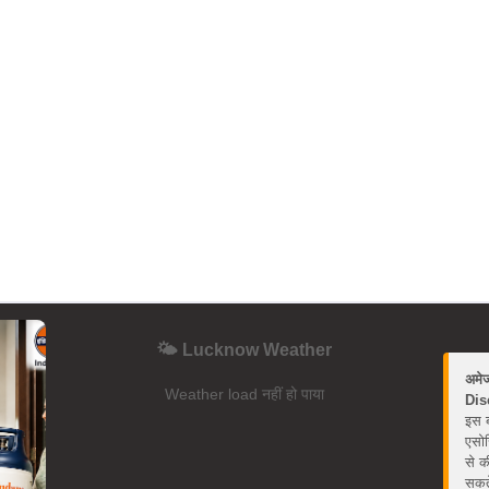
🌤️ Lucknow Weather
अमे
Weather load नहीं हो पाया
Dis
इस ब
एसोस
से क
सकते