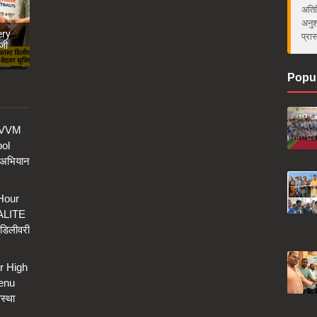
अतिर
अनुश
ery
प्रा
जी
Popul
n VVM
ool
न अभियान
 Hour
ALITE
 डिलीवरी
r High
enu
वस्था