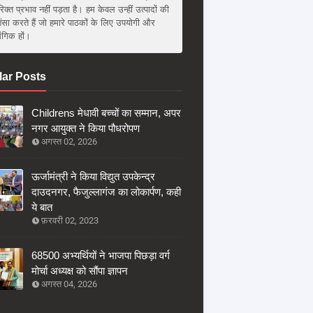
िक्त प्रभाव नहीं पड़ता है। हम केवल उन्हीं उत्पादों की
ंसा करते हैं जो हमारे पाठकों के लिए उपयोगी और
संगिक हों।
ar Posts
Childrens मेधावी बच्चों का सम्मान, अपर
नगर आयुक्त ने किया पौधरोपण
अगस्त 02, 2026
ऊर्जामंत्री ने किया विद्युत उपकेन्द्र
दाउदनगर, फैजुल्लागंज का लोकार्पण, कही
ये बात
फ़रवरी 02, 2023
68500 अभ्यर्थियों ने भाजपा पिछड़ा वर्ग
मोर्चा अध्यक्ष को सौंपा ज्ञापन
अगस्त 04, 2026