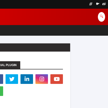
📘
🐦
📸
🔍
IAL PLUGIN