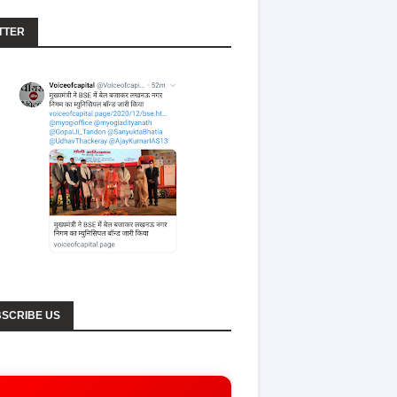
TTER
SCRIBE US