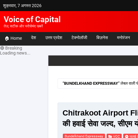
शुक्रवार, 7 अगस्त 2026
Voice of Capital
तेज़, सटीक और भरोसेमंद खबरें
देश
उत्तर प्रदेश
टेक्नोलॉजी
बिज़नेस
मनोरंजन
🏠 Home
🔴 Breaking
Loading news...
BUNDELKHAND EXPRESSWAY
लेबल वाली पो
Chitrakoot Airport Fli
की हवाई सेवा जल्द, सीएम 
Bundelkhand Expressway
VOC
जुलाई