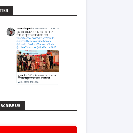
TTER
SCRIBE US