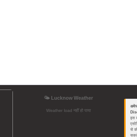
🌤️ Lucknow Weather
अमे
Weather load नहीं हो पाया
Dis
इस ब
एसोस
से क
सकते