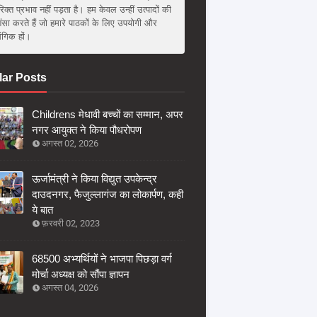
िक्त प्रभाव नहीं पड़ता है। हम केवल उन्हीं उत्पादों की
ंसा करते हैं जो हमारे पाठकों के लिए उपयोगी और
संगिक हों।
ar Posts
Childrens मेधावी बच्चों का सम्मान, अपर
नगर आयुक्त ने किया पौधरोपण
अगस्त 02, 2026
ऊर्जामंत्री ने किया विद्युत उपकेन्द्र
दाउदनगर, फैजुल्लागंज का लोकार्पण, कही
ये बात
फ़रवरी 02, 2023
68500 अभ्यर्थियों ने भाजपा पिछड़ा वर्ग
मोर्चा अध्यक्ष को सौंपा ज्ञापन
अगस्त 04, 2026