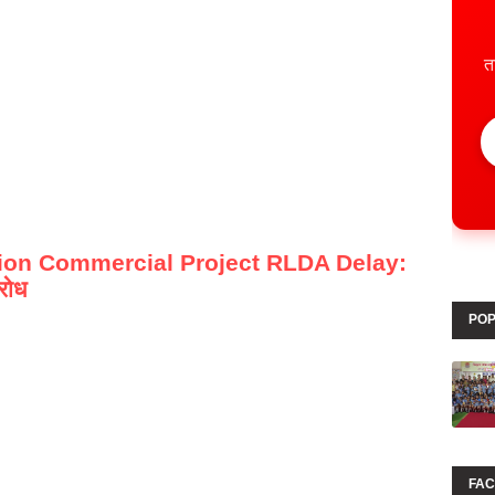
त
ion Commercial Project RLDA Delay:
रोध
POP
FA