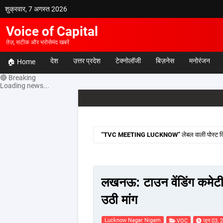
शुक्रवार, 7 अगस्त 2026
Voice of Capital
तेज़, सटीक और भरोसेमंद खबरें
देश
उत्तर प्रदेश
टेक्नोलॉजी
बिज़नेस
मनोरंजन
🏠 Home
🔴 Breaking
Loading news...
TVC MEETING LUCKNOW
लेबल वाली पोस्ट दि
लखनऊ: टाउन वेंडिंग कमेटी 
उठी मांग
Lucknow Nagar Nigam
VOC
जून 03, 