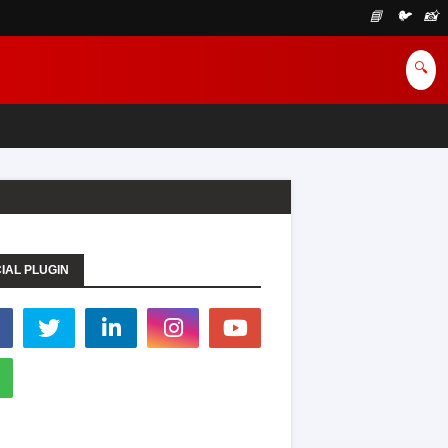
📘
🐦
📸
🔍
IAL PLUGIN