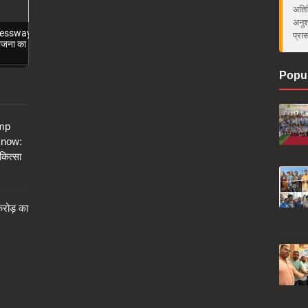
अतिर
अनुश
ressway
प्रा
ोजना का
Popul
amp
know:
कित्सा
करोड़ का