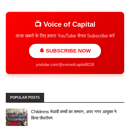
📺 Voice of Capital
ताजा खबरों के लिए हमारा YouTube चैनल Subscribe करें
🔔 SUBSCRIBE NOW
youtube.com/@voiceofcapital9218
POPULAR POSTS
Childrens मेधावी बच्चों का सम्मान, अपर नगर आयुक्त ने
किया पौधरोपण